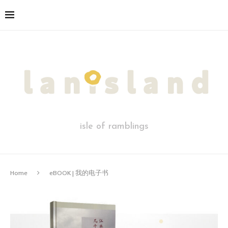
isle of ramblings
Home
eBOOK | 我的电子书