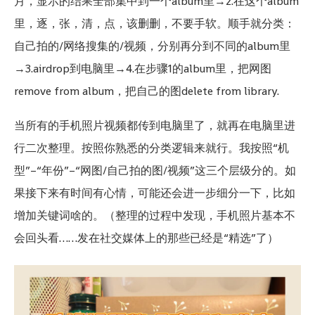
月，显示的结果全部集中到一个album里→2.在这个album
里，逐，张，清，点，该删删，不要手软。顺手就分类：
自己拍的/网络搜集的/视频，分别再分到不同的album里
→3.airdrop到电脑里→4.在步骤1的album里，把网图
remove from album，把自己的图delete from library.
当所有的手机照片视频都传到电脑里了，就再在电脑里进
行二次整理。按照你熟悉的分类逻辑来就行。我按照“机
型”–“年份”–“网图/自己拍的图/视频”这三个层级分的。如
果接下来有时间有心情，可能还会进一步细分一下，比如
增加关键词啥的。（整理的过程中发现，手机照片基本不
会回头看……发在社交媒体上的那些已经是“精选”了）