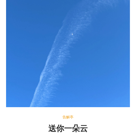
告解亭
送你一朵云