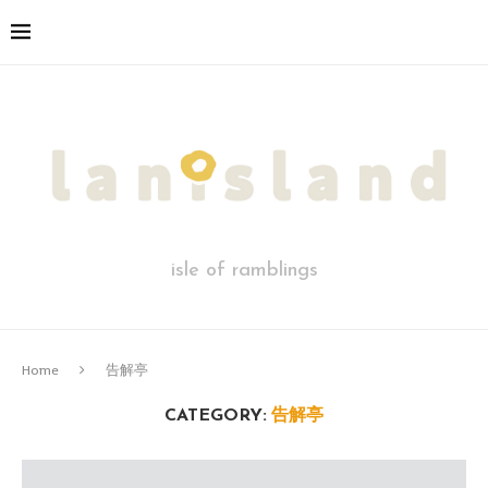
isle of ramblings
Home
告解亭
CATEGORY:
告解亭