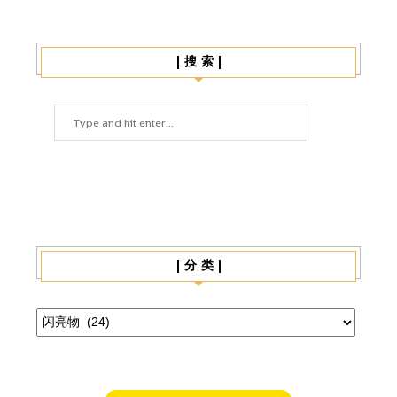
| 搜 索 |
| 分 类 |