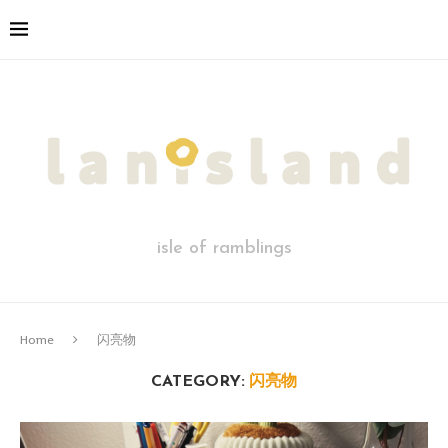
isle of ramblings
Home
闪亮物
CATEGORY:
闪亮物