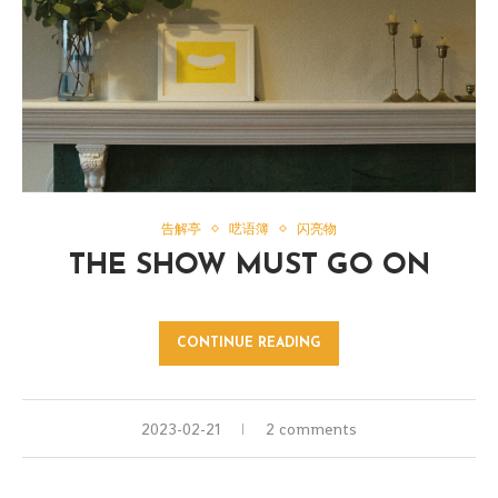
告解亭
呓语簿
闪亮物
THE SHOW MUST GO ON
CONTINUE READING
2023-02-21
2 comments