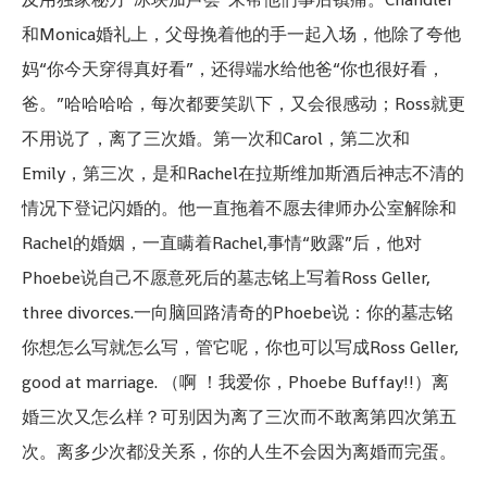
和Monica婚礼上，父母挽着他的手一起入场，他除了夸他
妈“你今天穿得真好看”，还得端水给他爸“你也很好看，
爸。”哈哈哈哈，每次都要笑趴下，又会很感动；Ross就更
不用说了，离了三次婚。第一次和Carol，第二次和
Emily，第三次，是和Rachel在拉斯维加斯酒后神志不清的
情况下登记闪婚的。他一直拖着不愿去律师办公室解除和
Rachel的婚姻，一直瞒着Rachel,事情“败露”后，他对
Phoebe说自己不愿意死后的墓志铭上写着Ross Geller,
three divorces.一向脑回路清奇的Phoebe说：你的墓志铭
你想怎么写就怎么写，管它呢，你也可以写成Ross Geller,
good at marriage. （啊 ！我爱你，Phoebe Buffay!!）离
婚三次又怎么样？可别因为离了三次而不敢离第四次第五
次。离多少次都没关系，你的人生不会因为离婚而完蛋。