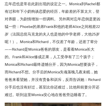
忘年恋也是常在此剧出现的设定之一。Monica到Rachel都
有过和年下小奶狗谈恋爱的经历，年龄差的不算太大，登
对养眼，为剧情增加一些调料。 另外两对忘年恋倒是更凶
猛一些：Phoebe的弟弟Frank和他的老师Alice之间相差22
岁（法国总统马克龙的夫人也是他的中学老师，大他25岁
呢！）。Monica和Richard，不仅差了年龄，还差了辈分
——Richard是Monica爸爸的朋友，是看着Monica长大
的。Frank和Alice修成正果，人工受孕有了三个孩子；
Monica和Richard最终遗憾分开，因为Monica想要孩子，
而Richard不想。分手后的Monica失魂落魄几夜未眠，她
爸爸来看望她，并没有责备和训斥，反而告诉她：Richard
分手后也没有好过，甚至比你还难过，比他和前妻分开还
难过。听到这里Monica安心地在爸爸旁边睡着了。