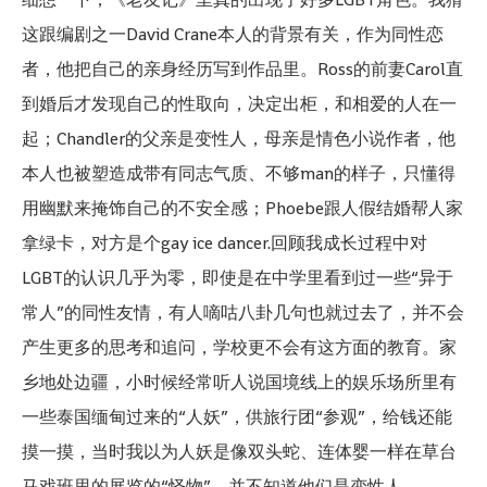
这跟编剧之一David Crane本人的背景有关，作为同性恋
者，他把自己的亲身经历写到作品里。Ross的前妻Carol直
到婚后才发现自己的性取向，决定出柜，和相爱的人在一
起；Chandler的父亲是变性人，母亲是情色小说作者，他
本人也被塑造成带有同志气质、不够man的样子，只懂得
用幽默来掩饰自己的不安全感；Phoebe跟人假结婚帮人家
拿绿卡，对方是个gay ice dancer.回顾我成长过程中对
LGBT的认识几乎为零，即使是在中学里看到过一些“异于
常人”的同性友情，有人嘀咕八卦几句也就过去了，并不会
产生更多的思考和追问，学校更不会有这方面的教育。家
乡地处边疆，小时候经常听人说国境线上的娱乐场所里有
一些泰国缅甸过来的“人妖”，供旅行团“参观”，给钱还能
摸一摸，当时我以为人妖是像双头蛇、连体婴一样在草台
马戏班里的展览的“怪物”，并不知道他们是变性人。