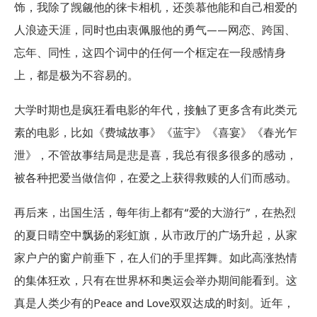
饰，我除了觊觎他的徕卡相机，还羡慕他能和自己相爱的
人浪迹天涯，同时也由衷佩服他的勇气——网恋、跨国、
忘年、同性，这四个词中的任何一个框定在一段感情身
上，都是极为不容易的。
大学时期也是疯狂看电影的年代，接触了更多含有此类元
素的电影，比如《费城故事》《蓝宇》《喜宴》《春光乍
泄》，不管故事结局是悲是喜，我总有很多很多的感动，
被各种把爱当做信仰，在爱之上获得救赎的人们而感动。
再后来，出国生活，每年街上都有“爱的大游行”，在热烈
的夏日晴空中飘扬的彩虹旗，从市政厅的广场升起，从家
家户户的窗户前垂下，在人们的手里挥舞。如此高涨热情
的集体狂欢，只有在世界杯和奥运会举办期间能看到。这
真是人类少有的Peace and Love双双达成的时刻。近年，