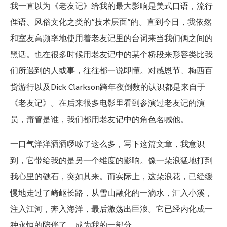
我一直以为《老友记》给我的最大影响是美式口语，流行
俚语、风俗文化之类的“技术层面”的。直到今日，我依然
和室友高频率地使用着老友记里的台词来当我们俩之间的
黑话。也在很多时候用老友记中的某个桥段来形容类比我
们所遇到的人或事，往往都一说即懂。对感恩节、梅西百
货游行以及Dick Clarkson跨年夜倒数的认识都是来自于
《老友记》。在后来很多电影里看到参演过老友记的演
员，甭管是谁，我们都用老友记中的角色名喊他。
一口气洋洋洒洒啰嗦了这么多，写下这篇文章，我意识
到，它带给我的是另一个维度的影响。像一朵浪猛地打到
我心里的礁石，突如其来。而实际上，这朵浪花，已经缓
慢地走过了崎岖长路，从雪山融化的一滴水，汇入小溪，
注入江河，奔入海洋，最后激荡出巨浪。它已经内化成一
种永恒的陪伴了，成为我的一部分。