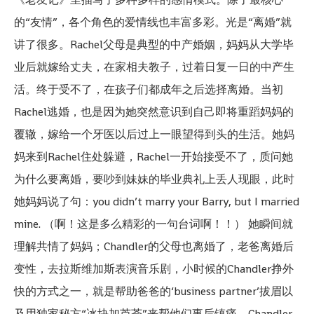
的“友情”，各个角色的爱情线也丰富多彩。光是“离婚”就
讲了很多。Rachel父母是典型的中产婚姻，妈妈从大学毕
业后就嫁给丈夫，在家相夫教子，过着日复一日的中产生
活。终于受不了，在孩子们都成年之后选择离婚。当初
Rachel逃婚，也是因为她突然意识到自己即将重蹈妈妈的
覆辙，嫁给一个牙医以后过上一眼望得到头的生活。她妈
妈来到Rachel住处躲避，Rachel一开始接受不了，质问她
为什么要离婚，要吵到妹妹的毕业典礼上丢人现眼，此时
她妈妈说了句：you didn’t marry your Barry, but I married
mine. （啊！这是多么精彩的一句台词啊！！） 她瞬间就
理解共情了妈妈；Chandler的父母也离婚了，老爸离婚后
变性，去拉斯维加斯表演音乐剧，小时候的Chandler挣外
快的方式之一，就是帮助爸爸的‘business partner’拔眉以
及用独家秘方“冰块加芦荟”来帮他们事后镇痛。Chandler