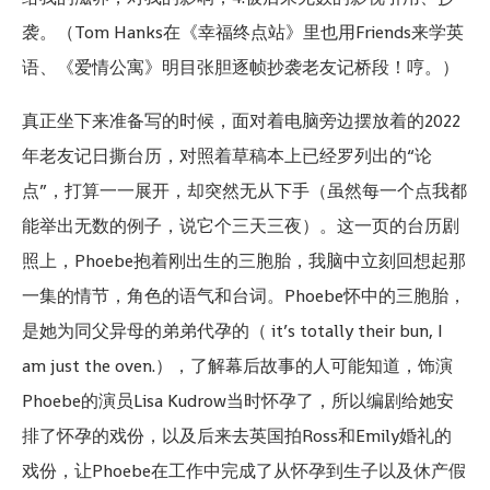
袭。（Tom Hanks在《幸福终点站》里也用Friends来学英
语、《爱情公寓》明目张胆逐帧抄袭老友记桥段！哼。）
真正坐下来准备写的时候，面对着电脑旁边摆放着的2022
年老友记日撕台历，对照着草稿本上已经罗列出的“论
点”，打算一一展开，却突然无从下手（虽然每一个点我都
能举出无数的例子，说它个三天三夜）。这一页的台历剧
照上，Phoebe抱着刚出生的三胞胎，我脑中立刻回想起那
一集的情节，角色的语气和台词。Phoebe怀中的三胞胎，
是她为同父异母的弟弟代孕的（ it’s totally their bun, I
am just the oven.），了解幕后故事的人可能知道，饰演
Phoebe的演员Lisa Kudrow当时怀孕了，所以编剧给她安
排了怀孕的戏份，以及后来去英国拍Ross和Emily婚礼的
戏份，让Phoebe在工作中完成了从怀孕到生子以及休产假