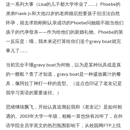
这一系列大事（Lisa的儿子都大学毕业了……）Phoebe的
弟弟Frank Jr.和大他22岁的老师婚后想要孩子但没法自然
怀孕，就去求助刚刚认亲成功的Phoebe问她能不能当他们
孩子的代孕母亲——作为给他们的新婚礼物。Phoebe的第
一反应是：哦，我本来还打算给你们送个gravy boat就完
事儿了……
当初完全不懂gravy boat为何物，以为是某种玩具或是真
的一艘船？查了才知道，gravy boat是一种盛放酱汁的餐
具，像阿拉丁神灯一样的造型。（这点也印证了老友记是
我学习英语的重要途径。）
思绪继续飘飞，开始认真追溯起我和《老友记》是如何相
遇的。2003年大学一年级，粗略一算也快有20年了，在外
语学院全员学英文的热烈氛围影响下，从校园网FTP上找