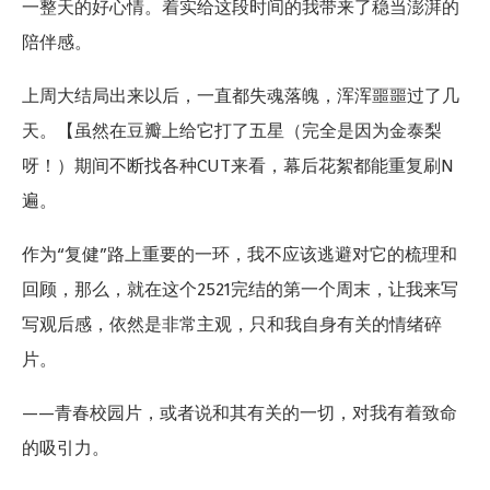
一整天的好心情。着实给这段时间的我带来了稳当澎湃的
陪伴感。
上周大结局出来以后，一直都失魂落魄，浑浑噩噩过了几
天。【虽然在豆瓣上给它打了五星（完全是因为金泰梨
呀！）期间不断找各种CUT来看，幕后花絮都能重复刷N
遍。
作为“复健”路上重要的一环，我不应该逃避对它的梳理和
回顾，那么，就在这个2521完结的第一个周末，让我来写
写观后感，依然是非常主观，只和我自身有关的情绪碎
片。
——青春校园片，或者说和其有关的一切，对我有着致命
的吸引力。