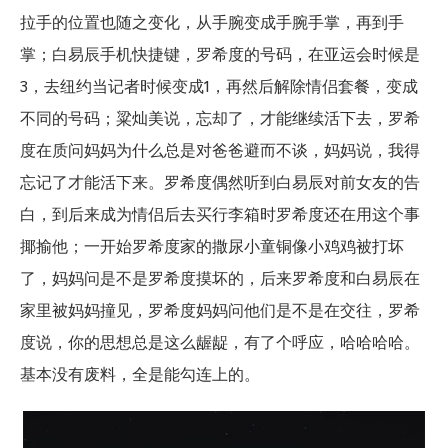
拉手的位置也随之变化，从手腕变成手腕手掌，再到手
掌；白易辰手机快捷键，罗希度的号码，在亚运会时候是
3，去纽约当记者时候变成1，再然后解除情侣套餐，变成
不同的号码；粱灿美说，忘却了，才能继续活下去，罗希
度在质问妈妈为什么总是对爸爸避而不谈，妈妈说，我得
忘记了才能活下来。罗希度偶然听到白易辰对前女友的告
白，到后来成为情侣后去买行李箱时罗希度还在用这个事
揶揄他；一开始罗希度家的撒尿小童铜像小鸡鸡被打坏
了，妈妈问是不是罗希度摸坏的，后来罗希度和白易辰在
家里被妈妈撞见，罗希度妈妈问他们是不是在交往，罗希
度说，你的思想总是这么龌龊，有了个呼应，哈哈哈哈。
基本没有废料，全是能勾连上的。