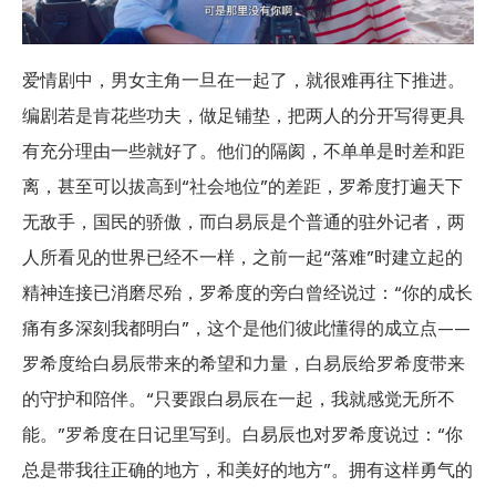
爱情剧中，男女主角一旦在一起了，就很难再往下推进。
编剧若是肯花些功夫，做足铺垫，把两人的分开写得更具
有充分理由一些就好了。他们的隔阂，不单单是时差和距
离，甚至可以拔高到“社会地位”的差距，罗希度打遍天下
无敌手，国民的骄傲，而白易辰是个普通的驻外记者，两
人所看见的世界已经不一样，之前一起“落难”时建立起的
精神连接已消磨尽殆，罗希度的旁白曾经说过：“你的成长
痛有多深刻我都明白”，这个是他们彼此懂得的成立点——
罗希度给白易辰带来的希望和力量，白易辰给罗希度带来
的守护和陪伴。“只要跟白易辰在一起，我就感觉无所不
能。”罗希度在日记里写到。白易辰也对罗希度说过：“你
总是带我往正确的地方，和美好的地方”。拥有这样勇气的