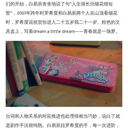
们的开始，白易辰丧丧地说了句“人生很长但烟花很短
暂”，2001年跨年时罗希度和白易辰两个人在山顶看烟花
时，罗希度说祝贺你进入二十五岁我二十一岁。粉色的文
具盒上，写着dream a little dream——青春就是一场梦。
台词和人物关系的对应推进也处理得相当巧妙，说白了就
是剧作手法很纯熟。白易辰拉罗希度的手，每一次进阶，