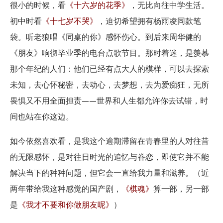
很小的时候，看
《十六岁的花季》
，无比向往中学生活。
初中时看
《十七岁不哭》
，迫切希望拥有杨雨凌同款笔
袋。听老狼唱《同桌的你》感怀伤心。到后来周华健的
《朋友》响彻毕业季的电台点歌节目。那时着迷，是羡慕
那个年纪的人们：他们已经有点大人的模样，可以去探索
未知，去心怀秘密，去动心，去梦想，去为爱痴狂，无所
畏惧又不用全面担责——世界和人生都允许你去试错，时
间也站在你这边。
如今依然喜欢看，是我这个逾期滞留在青春里的人对往昔
的无限感怀，是对往日时光的追忆与眷恋，即使它并不能
解决当下的种种问题，但它会一直给我力量和滋养。（近
两年带给我这种感觉的国产剧，
《棋魂》
算一部，另一部
是
《我才不要和你做朋友呢》
）