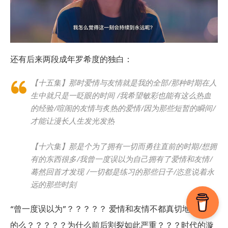
还有后来两段成年罗希度的独白：
【十五集】那时爱情与友情就是我的全部/那种时期在人
生中就只是一眨眼的时间 /我希望敏彩也能有这么热血
的经验/喧闹的友情与炙热的爱情/因为那些短暂的瞬间/
才能让漫长人生发光发热
【十六集】那是个为了拥有一切而勇往直前的时期/想拥
有的东西很多/我曾一度误以为自己拥有了爱情和友情/
蓦然回首才发现 /一切都是练习的那些日子/恣意说着永
远的那些时刻
“曾一度误以为”？？？？？ 爱情和友情不都真切地发生过
的么？？？？？为什么前后割裂如此严重？？？时代的漩