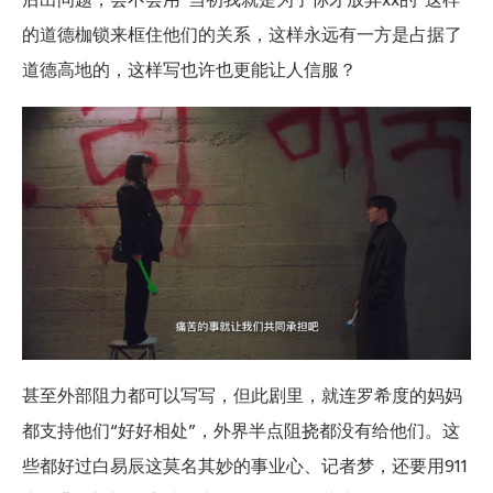
的道德枷锁来框住他们的关系，这样永远有一方是占据了
道德高地的，这样写也许也更能让人信服？
甚至外部阻力都可以写写，但此剧里，就连罗希度的妈妈
都支持他们“好好相处”，外界半点阻挠都没有给他们。这
些都好过白易辰这莫名其妙的事业心、记者梦，还要用911