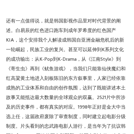
还有一点值得说，就是韩国影视作品里对时代背景的阐
述。白易辰的红色进口跑车到成年罗希度的红色国产
KIA，这个安排我个人解读成韩国自亚洲金融危机后的新
一轮崛起，民族工业的复兴。甚至可以延伸到K系列文化
的成功输出：从K-Pop到K-Drama，从《江南Style》到
《寄生虫》再到《鱿鱼游戏》，当我们只能靠仙侠魔幻和
红高粱黄土地进入刻板陈旧的东方叙事里，人家已经依靠
成熟的工业体系和自由的创作氛围，达到了既能讲述本土
故事又能抵达最大数量的全球观众的双赢。2521片中所涉
及的历史事件，都有真实的对应。1998年正好是金大中当
选上任，这届政府废除了审查制度，同时建立起电影分级
制度。片头看到的忠武路电影人游行，是当年为了抗议韩