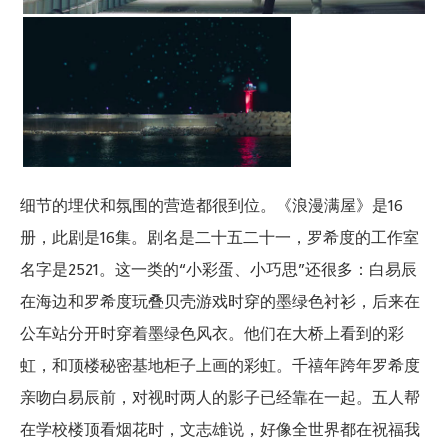
细节的埋伏和氛围的营造都很到位。《浪漫满屋》是16
册，此剧是16集。剧名是二十五二十一，罗希度的工作室
名字是2521。这一类的“小彩蛋、小巧思”还很多：白易辰
在海边和罗希度玩叠贝壳游戏时穿的墨绿色衬衫，后来在
公车站分开时穿着墨绿色风衣。他们在大桥上看到的彩
虹，和顶楼秘密基地柜子上画的彩虹。千禧年跨年罗希度
亲吻白易辰前，对视时两人的影子已经靠在一起。五人帮
在学校楼顶看烟花时，文志雄说，好像全世界都在祝福我