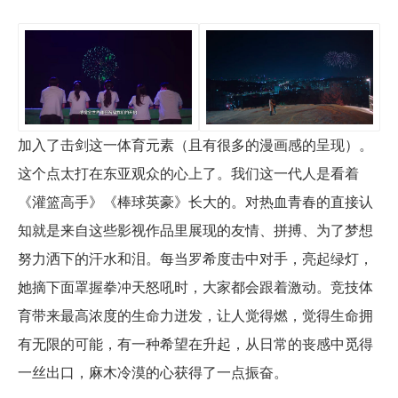
加入了击剑这一体育元素（且有很多的漫画感的呈现）。
这个点太打在东亚观众的心上了。我们这一代人是看着
《灌篮高手》《棒球英豪》长大的。对热血青春的直接认
知就是来自这些影视作品里展现的友情、拼搏、为了梦想
努力洒下的汗水和泪。每当罗希度击中对手，亮起绿灯，
她摘下面罩握拳冲天怒吼时，大家都会跟着激动。竞技体
育带来最高浓度的生命力迸发，让人觉得燃，觉得生命拥
有无限的可能，有一种希望在升起，从日常的丧感中觅得
一丝出口，麻木冷漠的心获得了一点振奋。