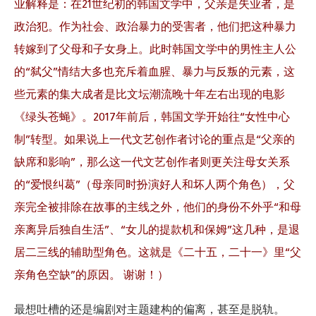
业解释是：在
21
世纪初的韩国文学中，父亲是失业者，是
政治犯。作为社会、政治暴力的受害者，他们把这种暴力
转嫁到了父母和子女身上。此时韩国文学中的男性主人公
的
“
弑父
”
情结大多也充斥着血腥、暴力与反叛的元素，这
些元素的集大成者是比文坛潮流晚十年左右出现的电影
《绿头苍蝇》。
2017
年前后，韩国文学开始往
“
女性中心
制
”
转型。如果说上一代文艺创作者讨论的重点是
“
父亲的
缺席和影响
”
，那么这一代文艺创作者则更关注母女关系
的
“
爱恨纠葛
”
（母亲同时扮演好人和坏人两个角色），父
亲完全被排除在故事的主线之外，他们的身份不外乎
“
和母
亲离异后独自生活
”
、
“
女儿的提款机和保姆
”
这几种，是退
居二三线的辅助型角色。这就是《二十五，二十一》里
“
父
亲角色空缺
”
的原因。 谢谢！）
最想吐槽的还是编剧对主题建构的偏离，甚至是脱轨。