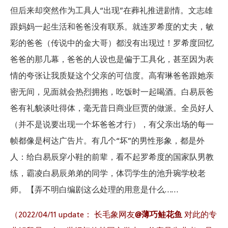
但后来却突然作为工具人“出现”在葬礼推进剧情。文志雄
跟妈妈一起生活和爸爸没有联系。就连罗希度的丈夫，敏
彩的爸爸（传说中的金大哥）都没有出现过！罗希度回忆
爸爸的那几幕，爸爸的人设也是偏于工具化，甚至因为表
情的夸张让我质疑这个父亲的可信度。高宥琳爸爸跟她亲
密无间，见面就会热烈拥抱，吃饭时一起喝酒。白易辰爸
爸有礼貌谈吐得体，毫无昔日商业巨贾的做派。全员好人
（并不是说要出现一个坏爸爸才行），有父亲出场的每一
帧都像是柯达广告片。有几个“坏”的男性形象，都是外
人：给白易辰穿小鞋的前辈，看不起罗希度的国家队男教
练，霸凌白易辰弟弟的同学，体罚学生的池升琬学校老
师。【弄不明白编剧这么处理的用意是什么……
（2022/04/11 update： 长毛象网友
@薄巧鲑花鱼
对此的专