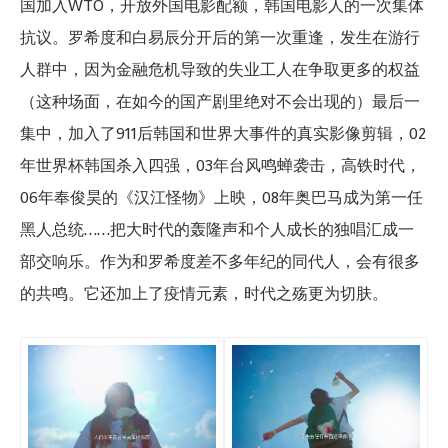
国加入WTO，开放外国电影配额，韩国电影人的一次集体
抗议。罗希度和白易辰分开后的第一次重逢，发生在游行
人群中，因为金融危机导致的失业工人在争取更多的权益
（这种场面，在如今的国产剧里绝对不会出现的）最后一
集中，加入了911后韩国和世界大事件的真实影像剪辑，02
年世界杯韩国杀入四强，03年台风鸣蝉袭击，高铁时代，
06年奉俊昊的《汉江怪物》上映，08年奥巴马成为第一任
黑人总统……把大时代的轰隆声和个人成长的独唱汇成一
部交响乐。作为和罗希度差不多年纪的同代人，会有很多
的共鸣。它还加上了疫情元素，时代之殇更为切肤。