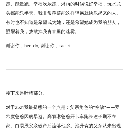
跑、能量跑、幸福欢乐跑，淋雨的时候说好幸福，玩水龙
头都能乐半天。我非常羡慕能这样轻易就快乐起来的人。
有时也不知道是希望成为她，还是希望她成为我的朋友，
照耀着我，拨散掉我青春里的迷雾。
谢谢你，hee-do, 谢谢你，tae-ri.
接下来是吐槽部分。
对于2521我最疑惑的一个点是：父亲角色的“空缺”——罗
希度爸爸因病早逝。高宥琳爸爸开卡车跑长途长期不在
家。白易辰父亲破产后流落他乡。池升琬的父亲从未出现