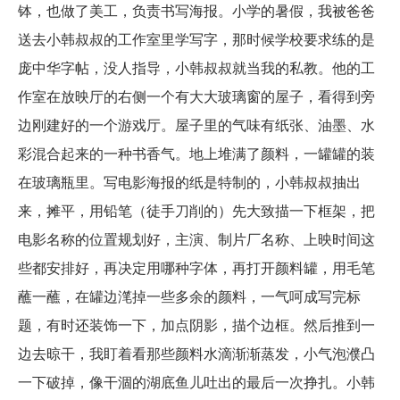
钵，也做了美工，负责书写海报。小学的暑假，我被爸爸
送去小韩叔叔的工作室里学写字，那时候学校要求练的是
庞中华字帖，没人指导，小韩叔叔就当我的私教。他的工
作室在放映厅的右侧一个有大大玻璃窗的屋子，看得到旁
边刚建好的一个游戏厅。屋子里的气味有纸张、油墨、水
彩混合起来的一种书香气。地上堆满了颜料，一罐罐的装
在玻璃瓶里。写电影海报的纸是特制的，小韩叔叔抽出
来，摊平，用铅笔（徒手刀削的）先大致描一下框架，把
电影名称的位置规划好，主演、制片厂名称、上映时间这
些都安排好，再决定用哪种字体，再打开颜料罐，用毛笔
蘸一蘸，在罐边滗掉一些多余的颜料，一气呵成写完标
题，有时还装饰一下，加点阴影，描个边框。然后推到一
边去晾干，我盯着看那些颜料水滴渐渐蒸发，小气泡濮凸
一下破掉，像干涸的湖底鱼儿吐出的最后一次挣扎。小韩