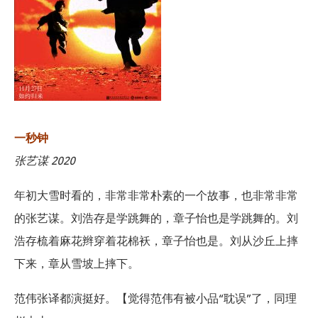
一秒钟
张艺谋 2020
年初大雪时看的，非常非常朴素的一个故事，也非常非常
的张艺谋。刘浩存是学跳舞的，章子怡也是学跳舞的。刘
浩存梳着麻花辫穿着花棉袄，章子怡也是。刘从沙丘上摔
下来，章从雪坡上摔下。
范伟张译都演挺好。【觉得范伟有被小品“耽误”了，同理