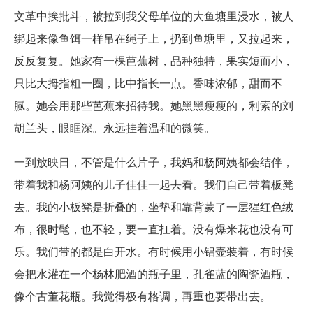
文革中挨批斗，被拉到我父母单位的大鱼塘里浸水，被人
绑起来像鱼饵一样吊在绳子上，扔到鱼塘里，又拉起来，
反反复复。她家有一棵芭蕉树，品种独特，果实短而小，
只比大拇指粗一圈，比中指长一点。香味浓郁，甜而不
腻。她会用那些芭蕉来招待我。她黑黑瘦瘦的，利索的刘
胡兰头，眼眶深。永远挂着温和的微笑。
一到放映日，不管是什么片子，我妈和杨阿姨都会结伴，
带着我和杨阿姨的儿子佳佳一起去看。我们自己带着板凳
去。我的小板凳是折叠的，坐垫和靠背蒙了一层猩红色绒
布，很时髦，也不轻，要一直扛着。没有爆米花也没有可
乐。我们带的都是白开水。有时候用小铝壶装着，有时候
会把水灌在一个杨林肥酒的瓶子里，孔雀蓝的陶瓷酒瓶，
像个古董花瓶。我觉得极有格调，再重也要带出去。