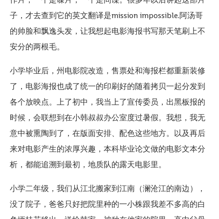
子，才去查到它的英文翻译是mission impossible.阿汤哥
的帅脸和飘逸头发，让我想起电影海报书写那天笔刷上不
安分的两根毛。
小学毕业后，州电影院改造，售票处和海报栏都重新装修
了，电影海报也成了统一的印刷好的随着拷贝一起分发到
各个放映点。上了初中，我当上了宣传委员，出黑板报的
时候，会联想到在小韩叔叔办公室度过暑假。我想，我无
意中被熏陶到了，在版面安排、配色这些地方。以及再后
来对电影产生的浓厚兴趣，本科毕业论文做的电影文本分
析，都能追溯到最初，地质队的露天电影里。
小学二年级，我们从江北搬家到江南（澜沧江的南边），
没了院子，爸爸只好把院里种的一小株跟我差不多高的白