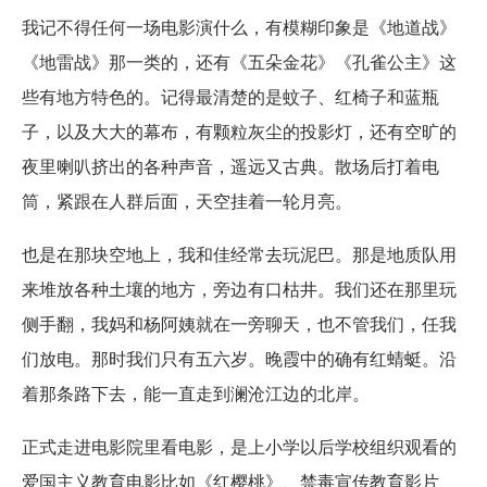
我记不得任何一场电影演什么，有模糊印象是《地道战》
《地雷战》那一类的，还有《五朵金花》《孔雀公主》这
些有地方特色的。记得最清楚的是蚊子、红椅子和蓝瓶
子，以及大大的幕布，有颗粒灰尘的投影灯，还有空旷的
夜里喇叭挤出的各种声音，遥远又古典。散场后打着电
筒，紧跟在人群后面，天空挂着一轮月亮。
也是在那块空地上，我和佳经常去玩泥巴。那是地质队用
来堆放各种土壤的地方，旁边有口枯井。我们还在那里玩
侧手翻，我妈和杨阿姨就在一旁聊天，也不管我们，任我
们放电。那时我们只有五六岁。晚霞中的确有红蜻蜓。沿
着那条路下去，能一直走到澜沧江边的北岸。
正式走进电影院里看电影，是上小学以后学校组织观看的
爱国主义教育电影比如《红樱桃》、禁毒宣传教育影片