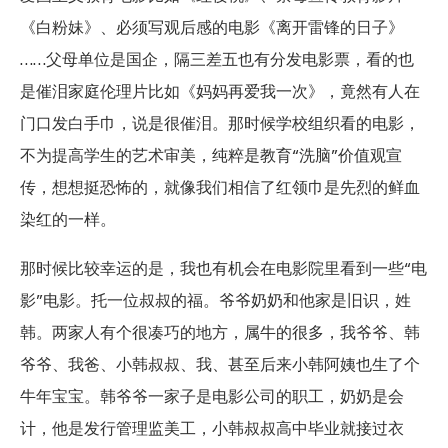
《白粉妹》、必须写观后感的电影《离开雷锋的日子》
……父母单位是国企，隔三差五也有分发电影票，看的也
是催泪家庭伦理片比如《妈妈再爱我一次》，竟然有人在
门口发白手巾，说是很催泪。那时候学校组织看的电影，
不为提高学生的艺术审美，纯粹是教育“洗脑”价值观宣
传，想想挺恐怖的，就像我们相信了红领巾是先烈的鲜血
染红的一样。
那时候比较幸运的是，我也有机会在电影院里看到一些“电
影”电影。托一位叔叔的福。爷爷奶奶和他家是旧识，姓
韩。两家人有个很凑巧的地方，属牛的很多，我爷爷、韩
爷爷、我爸、小韩叔叔、我、甚至后来小韩阿姨也生了个
牛年宝宝。韩爷爷一家子是电影公司的职工，奶奶是会
计，他是发行管理监美工，小韩叔叔高中毕业就接过衣