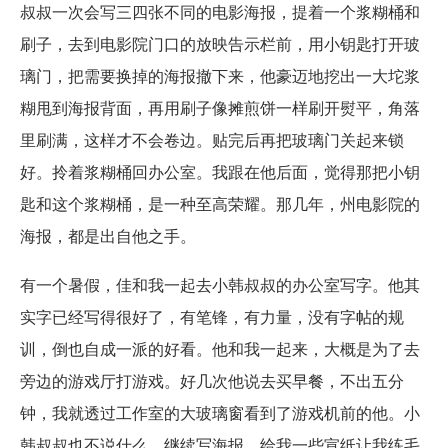
叔叔一次会写三四张不同的电影海报，提着一个浆糊桶和
刷子，去到电影院门口的放映告示栏前，用小钥匙打开玻
璃门，把需要换掉的海报撤下来，他豪迈地挖出一大坨浆
糊甩到海报背面，再用刷子像摊煎饼一样刷开熨平，角落
里刷满，这样才不会卷边。贴完后再把玻璃门关起来锁
好。拎着浆糊桶回办公室。我跟在他后面，觉得那把小钥
匙和这个浆糊桶，是一种至高荣耀。那几年，州电影院的
海报，都是出自他之手。
有一个暑假，佳和我一起去小韩叔叔的办公室写字。他其
实字已经写得很好了，有笔锋，有力量，没有字帖的规
训，倒也自成一派的好看。他和我一起来，大概是为了去
旁边的游戏厅打游戏。好几次他说去买早餐，不出五分
钟，我就透过工作室的大玻璃窗看到了游戏机前的他。小
韩叔叔也不说什么，继续写海报，给我一些宣纸让我练毛