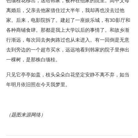
色缅桂花移出，送给韩家，被种在他家的院里。高中父母
离婚后，父亲去他家借住过大半年，我却再也没去过他
家。后来，电影院拆了。建起了一座娱乐城，有3D影厅和
各种商铺食肆。那都是我上大学以后的事情了。和故乡渐
行渐远，每次回去匆匆路过也从未进入。有一回倒是无意
去到旁边的一个超市买水，远远地看到韩家的院子里伸出
一棵树，是那株白缅桂。
只见它亭亭如盖，枝头朵朵白花坚定安静不离不弃，如当
年明月依旧照在今天我梦里。
（题图来源网络）