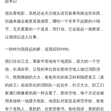
赵本山
现在看电影，虽然还会关注镜头语言叙事风格这些东西，
但越来越会被更直接感受，哪怕一个非常不起眼的小细
节，无关紧要的一个道具，而打动。它会架起一座桥梁，
让我得以进入往事。
一秒钟为我搭起的桥，送我回到1990.
我们住在江北，离家半里地有个地质队，偌大的一个空
地，长满杂草。父母的单位曾在那块空地上做过消防演
习，熊熊燃烧的大火，爸爸所在的保卫科和隔壁老王（真
的姓王）叔叔所在的消防队一起合作，扑灭大火。职工们
家属们都像看热闹一样去看了。那块空地，每个月还会被
用来放映一场露天电影。地质队对面是县师范学校，爸爸
有个老熟人，黄奶奶，在那里教书。爸给我讲，黄奶奶在