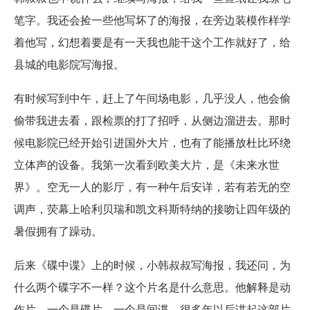
笔字。我还会捡一些他写坏了的海报，在旁边装模作样学
着他写，幻想着要是有一天我也能干这个工作就好了，给
县城的电影院写海报。
有时候写到中午，赶上了午间场电影，几乎没人，他会偷
偷带我进去看，跟检票的打了招呼，从侧边溜进去。那时
候电影院已经开始引进国外大片，也有了能播放杜比环绕
立体声的设备。我第一次看到欧美大片，是《未来水世
界》。空无一人的影厅，有一种午后安详，若有若无的空
调声，荧幕上哈利贝瑞和凯文科斯特纳的接吻让四年级的
暑假拥有了躁动。
后来《碟中谍》上的时候，小韩叔叔写海报，我还问，为
什么两个碟字不一样？这个片名是什么意思。他解释是动
作片，一个是碟片，一个是间谍。很多年以后讲起这部片