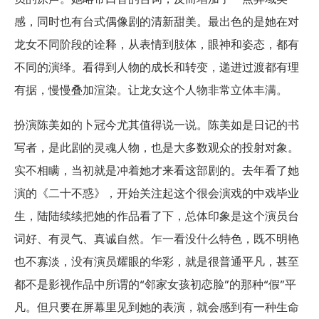
感，同时也有台式偶像剧的清新甜美。最出色的是她在对
龙女不同阶段的诠释，从表情到肢体，眼神和姿态，都有
不同的演绎。看得到人物的成长和转变，递进过渡都有理
有据，慢慢叠加渲染。让龙女这个人物非常立体丰满。
扮演陈美如的卜冠今尤其值得说一说。陈美如是日记的书
写者，是此剧的灵魂人物，也是大多数观众的投射对象。
实不相瞒，当初就是冲着她才来看这部剧的。去年看了她
演的《二十不惑》，开始关注起这个很会演戏的中戏毕业
生，陆陆续续把她的作品看了下，总体印象是这个演员台
词好、有灵气、真诚自然。乍一看没什么特色，既不明艳
也不寡淡，没有演员耀眼的华彩，就是很普通平凡，甚至
都不是影视作品中所谓的“邻家女孩初恋脸”的那种“假”平
凡。但只要在屏幕里见到她的表演，就会感到有一种生命