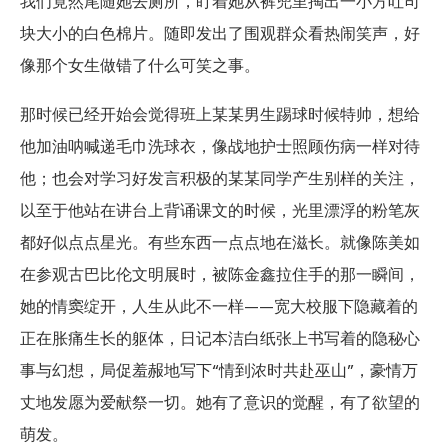
我们竟然尾随她去厕所，盯着她从裤兜里掏出一小方吐司
块大小的白色棉片。随即发出了围观群众看热闹笑声，好
像那个女生做错了什么可笑之事。
那时候已经开始会觉得班上某某男生踢球时候特帅，想给
他加油呐喊递毛巾洗球衣，像战地护士照顾伤病一样对待
他；也会对学习好发言积极的某某同学产生别样的关注，
以至于他站在讲台上背诵课文的时候，光里漂浮的粉笔灰
都好似点点星光。有些东西一点点地在滋长。就像陈美如
在参观古巴比伦文明展时，被陈金鑫拉住手的那一瞬间，
她的情窦绽开，人生从此不一样——宽大校服下隐藏着的
正在胀痛生长的躯体，日记本洁白纸张上书写着的隐秘心
事与幻想，局促羞赧地写下“情到浓时共赴巫山”，豪情万
丈地发愿为爱献祭一切。她有了意识的觉醒，有了欲望的
萌发。