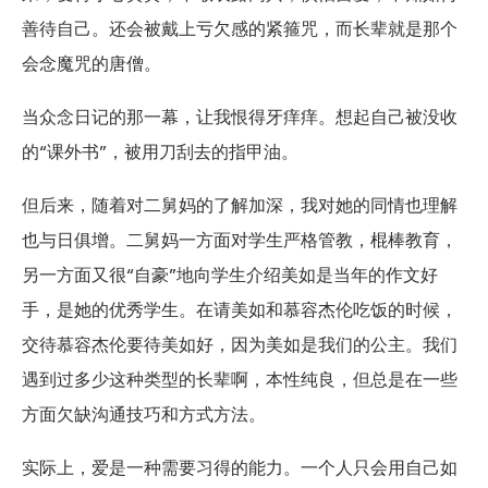
善待自己。还会被戴上亏欠感的紧箍咒，而长辈就是那个
会念魔咒的唐僧。
当众念日记的那一幕，让我恨得牙痒痒。想起自己被没收
的“课外书”，被用刀刮去的指甲油。
但后来，随着对二舅妈的了解加深，我对她的同情也理解
也与日俱增。二舅妈一方面对学生严格管教，棍棒教育，
另一方面又很“自豪”地向学生介绍美如是当年的作文好
手，是她的优秀学生。在请美如和慕容杰伦吃饭的时候，
交待慕容杰伦要待美如好，因为美如是我们的公主。我们
遇到过多少这种类型的长辈啊，本性纯良，但总是在一些
方面欠缺沟通技巧和方式方法。
实际上，爱是一种需要习得的能力。一个人只会用自己如