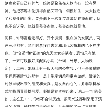
刻意卖弄自己的帅气，始终是聚焦在人物内心，没有晃
神。他把慕容杰伦演得自然又可信，栩栩如生，大大拉近
了和观众的距离。要是他下一秒穿过屏幕站在我面前，我
也不会讶异。他就是慕容杰伦，慕容杰伦就是他。
同样，许玮甯也选得好。开个脑洞，混血脸的女演员，两
岸三地都有，能同时拿捏住古装和现代装扮相的也不在少
数。但“合适”和“正确”的九天龙女扮演者，恐怕只有她
了。一来可以很好搭配凤小岳（台词、外形、人物设
定），二来，她身上有一股天然的公主气，但不是噘嘴瞪
眼跺脚耍脾气的那种，是非常亲切柔和带点傲娇。活泼的
时候呈现出来的甜美和天真，是发自内心的，并非靠机械
式地挤眉弄眼扮可爱。哪怕是她蛮横起来，说出一句“陈美
如，这么丑！”，你都不会讨厌她。很高兴这部剧采用了演
员的原声。她略带口音的台词，反而增加了一点异域美