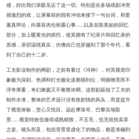
感，好比我们亲眼见证了这一切。特别是在多场戏剧冲突
很激烈的戏，让屏幕前的我有冲动来接下一句台词，和姜
蕙真辩论，向慕容杰伦袒露心事……以及在陈美如的回忆
部分，加上暖黄光的烘托，使其拥有了纪录片和回忆录的
质感，亲切温情真实，仿佛自己也穿越到了那个年代，看
到了自己的十二岁。
工夫影业制作的网剧，之前有看过《河神》，对其视觉印
象极为深刻。色调和灯光服化道都很到位，明丽嘹亮而不
浮夸厚重，奇幻旖旎又不奢靡浓稠。这部剧延续了工夫的
制作水准，整体的艺术设计没有抢剧情的风头，而是提升
了视觉体验，赏心又悦目。远赴摩洛哥、巴黎实地取
景……视觉特效也做得成熟精致，不五毛，也无炫技卖弄
之姿。镜头所及，包括背景里虚化了的物品，都是准确到