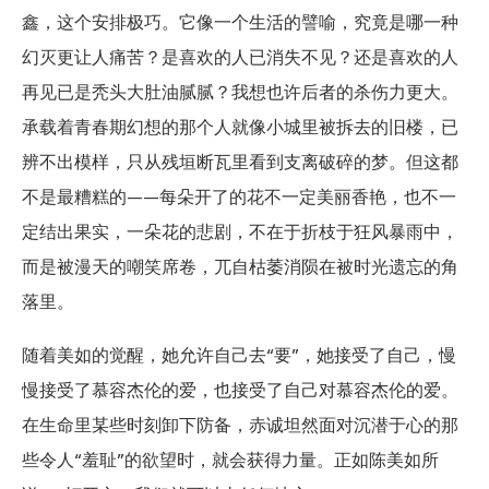
鑫，这个安排极巧。它像一个生活的譬喻，究竟是哪一种
幻灭更让人痛苦？是喜欢的人已消失不见？还是喜欢的人
再见已是秃头大肚油腻腻？我想也许后者的杀伤力更大。
承载着青春期幻想的那个人就像小城里被拆去的旧楼，已
辨不出模样，只从残垣断瓦里看到支离破碎的梦。但这都
不是最糟糕的——每朵开了的花不一定美丽香艳，也不一
定结出果实，一朵花的悲剧，不在于折枝于狂风暴雨中，
而是被漫天的嘲笑席卷，兀自枯萎消陨在被时光遗忘的角
落里。
随着美如的觉醒，她允许自己去“要”，她接受了自己，慢
慢接受了慕容杰伦的爱，也接受了自己对慕容杰伦的爱。
在生命里某些时刻卸下防备，赤诚坦然面对沉潜于心的那
些令人“羞耻”的欲望时，就会获得力量。正如陈美如所