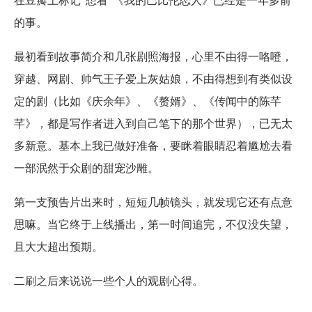
在豆瓣上标记“想看”《我的巴比伦恋人》已经是一年多前
的事。
最初看到故事简介和几张剧照海报，心里不由得一咯噔，
穿越、网剧、帅气王子爱上灰姑娘，不由得想到有类似设
定的剧（比如《庆余年》、《赘婿》、《传闻中的陈芊
芊》，都是写作者进入到自己笔下的那个世界），已无太
多新意。基本上我已做好准备，要眯着眼睛忍着尴尬去看
一部泯然于众剧的甜宠沙雕。
第一支预告片出来时，短短几帧镜头，就发现它还有点意
思嘛。当它终于上线播出，第一时间追完，不仅没失望，
且大大超出预期。
二刷之后来说说一些个人的观剧心得。