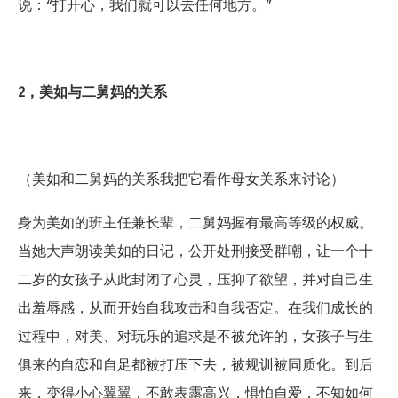
说：“打开心，我们就可以去任何地方。”
2，美如与二舅妈的关系
（美如和二舅妈的关系我把它看作母女关系来讨论）
身为美如的班主任兼长辈，二舅妈握有最高等级的权威。
当她大声朗读美如的日记，公开处刑接受群嘲，让一个十
二岁的女孩子从此封闭了心灵，压抑了欲望，并对自己生
出羞辱感，从而开始自我攻击和自我否定。在我们成长的
过程中，对美、对玩乐的追求是不被允许的，女孩子与生
俱来的自恋和自足都被打压下去，被规训被同质化。到后
来，变得小心翼翼，不敢表露高兴，惧怕自爱，不知如何