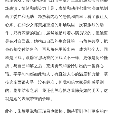
那场哭戏，会想起她在《忽而今夏》里拿到通知书时的那
场表演，情绪和感染力十足，表情和动作都非常准确地刻
画了委屈和无助，释放着内心的恐惧和自卑，看了很让人
心疼。在和少女陈美如重逢的那场戏里，没有激烈的动
作，只有深情的独白，虽然她是对着小演员说的，但她更
是在对自己说，她掏出自己的生命经验，与角色共享，把
身心都交付给角色，再从角色里长出来，成为那个人。同
样是哭戏，跟辟谷那场戏的哭戏又不一样。更像是历经挫
折，与自己和解之后，充满勇气和爱怜讲出的一番真心
话。字字句句都如此动人，有直达人心的温度和力量。演
技这东西很玄乎，没有标准，但我相信大家是能感受到
的。剧集结束之后，我还会关心惦念着陈美如的明天，这
就是她的表演带来的余味。
此外，朱颜曼滋和王瑞昌也很棒，期待看到他们更多的作