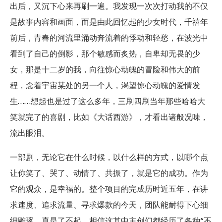
出后，又沉下心来再刷一遍。我发现一次次打动我的不仅
是故事内容和画面，而是由此回忆起的少女时代，千禧年
前后，青春的河流里涌动奔流着的悸动和轻愁，在波光中
看到了自己的倒影，那个敏感而炙热，自卑却无畏的少
女，那是十二岁的我，向往惊心动魄的冒险和伟大的前
程，念着宇宙某处的另一个人，渴望惊心动魄的爱情发
生……想起也是过了这么多年，三刷四刷当年那些哈哈大
笑就完了的喜剧，比如《大话西游》，才看出诸般况味，
流出眼泪。
一部剧，无论它在什么时候，以什么样的方式，以哪个点
让你笑了、哭了、动情了、共振了，就是它的成功。作为
它的观众，是幸福的。整个项目的完成历时近五年，在讲
求速度、追求流量、寻求爆款的今天，团队能耐得下心细
细雕琢，真是了不起。相信这其中主创们都经历了各种“不