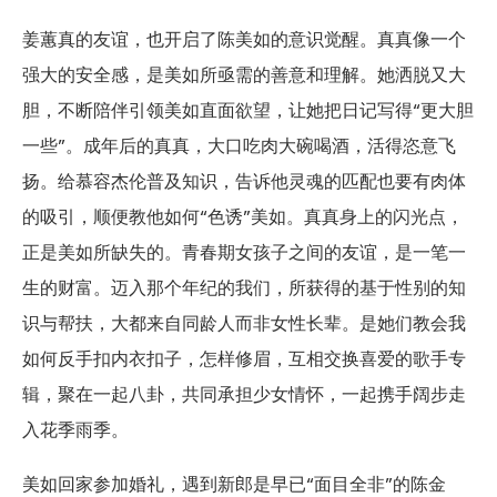
姜蕙真的友谊，也开启了陈美如的意识觉醒。真真像一个
强大的安全感，是美如所亟需的善意和理解。她洒脱又大
胆，不断陪伴引领美如直面欲望，让她把日记写得“更大胆
一些”。成年后的真真，大口吃肉大碗喝酒，活得恣意飞
扬。给慕容杰伦普及知识，告诉他灵魂的匹配也要有肉体
的吸引，顺便教他如何“色诱”美如。真真身上的闪光点，
正是美如所缺失的。青春期女孩子之间的友谊，是一笔一
生的财富。迈入那个年纪的我们，所获得的基于性别的知
识与帮扶，大都来自同龄人而非女性长辈。是她们教会我
如何反手扣内衣扣子，怎样修眉，互相交换喜爱的歌手专
辑，聚在一起八卦，共同承担少女情怀，一起携手阔步走
入花季雨季。
美如回家参加婚礼，遇到新郎是早已“面目全非”的陈金