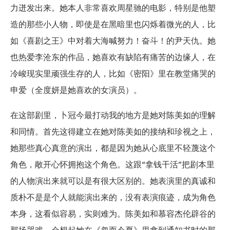
力迸发出来。她本人非常喜欢周星驰的电影，特别是他塑
造的那些小人物，即使是在黑暗里也闪烁着微光的人，比
如《喜剧之王》中对着大海喊努力！奋斗！的尹天仇。她
也热爱李沧东的作品，她喜欢有缺陷有痛苦的边缘人，在
冷峻现实里顽强生存的人，比如《密阳》里在教堂痛哭的
申爱（全度妍是她喜欢的女演员）。
在这部剧里，卜冠今最打动我的地方是她对陈美如的理解
和同情。首先这得建立在她对陈美如的接纳和珍视之上，
她那些真心真意的演出，都是因为她从心底里不轻蔑这个
角色，敞开心怀拥抱这个角色。这跟“拿钱干活”把剧本里
的人物演出来就可以是有很大区别的。她表演里的真诚和
质朴不是是个人就能演出来的，没有表演痕迹，成为角色
本身，这看似容易，实则难为。陈美如和慕容杰伦辟谷的