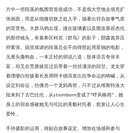
片中一些段落的氛围营造很成功，不是假大空地去填充扩
张画面，而是从细微切肤之处入手，描摹出符合故事气质
的背景色。大群乌鸦出现，撞在玻璃窗以及围攻慕容杰伦
的那些镜头，有着希区柯克《群鸟》的影子，阴森诡异压
抑紧张。搞笑戏谑的段落总会不由得想起周星驰的电影，
无厘头撒狗血，一本正经的胡说八道，肢体语言夸张丰
富，却又在荒唐嬉笑过后带着一丝丝凄凉的回甘。龙女穿
着缥缈白纱披着长发用阿卡德语发出抗争命运的呐喊，从
设定到命运，仿佛另一个龙妈再世，只不过从维斯特洛大
陆来到了古巴比伦，从stromborn变成了“呼风唤雨”，她
身上的宿命感被她无与伦比的美貌衬托着，愈发让人心生
爱怜 。
手持摄影的运用，很贴合故事设定。增加在场感和参与