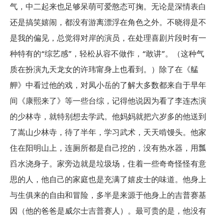
气，中二起来也足够呆萌可爱憨态可掬。无论是深情表白
还是搞笑嬉闹，都没有游离漂浮在角色之外。不晓得是不
是我的偏见，总觉得对岸的演员，在处理喜剧片段时有一
种特有的“综艺感”，轻松从容不做作，“敢讲”。（这种气
质在扮演九天龙女的许玮甯身上也看到。）除了在《艋
舺》中看过他的戏，对凤小岳的了解大多数都来自于早年
间《康熙来了》等一些台综，记得他说因为看了李连杰演
的少林寺，就特别想去学武。他妈妈就把六岁多的他送到
了嵩山少林寺，待了半年，学习武术，天天啃馒头。他家
住在阳明山上，连厕所都是自己挖的，没有热水器，用瓢
舀水浇身子。家旁边就是垃圾场，住着一些奇奇怪怪有意
思的人，他自己的家庭也是充满了嬉皮士的味道。他身上
与生俱来的自由和冒险，多半是来源于他身上的吉普赛基
因（他的爸爸是威尔士吉普赛人）。最可贵的是，他没有