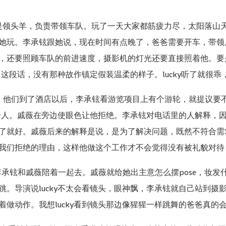
领头羊，负责带领车队。玩了一天大家都筋疲力尽，太阳落山天光
她玩。李承铉跟她说，现在时间有点晚了，爸爸需要开车，带领
，还要照顾车队的前进速度，摄影机的灯光还要直接照着他。要
说了这段话，没有那种故作镇定假装温柔的样子。lucky听了就很
。他们到了酒店以后，李承铉看游览项目上有个游轮，就提议要
40个人。戚薇在旁边使眼色让他拒绝。李承铉对电话里的人解释，
了就好。戚薇后来的解释是说，是为了解决问题，既然不符合需
我们拒绝的理由，这样他做这个工作才不会觉得没有被礼貌对待
V，李承铉和戚薇陪着一起去。戚薇就给她出主意怎么摆pose，妆
说lucky不太会看镜头，眼神飘，李承铉就自己站到摄影机基座上，让lu
做动作。我想lucky看到镜头那边像猩猩一样跳舞的爸爸真的