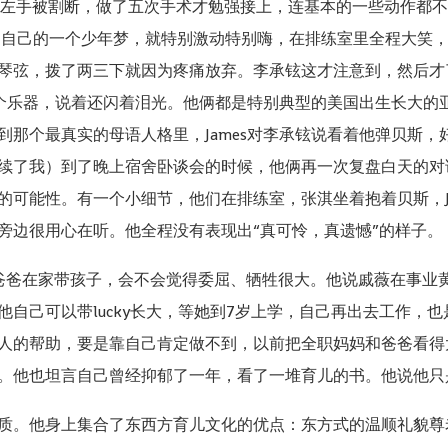
横祸，左手被割断，做了五次手术才勉强接上，连基本的一些动作都
了自己的一个少年梦，就特别激动特别嗨，在排练室里全程大笑，弹
琴弦，拨了两三下就因为疼痛放弃。李承铉这才注意到，然后才
受这个乐器，说着还闪着泪光。他俩都是特别典型的美国出生长大
最真实的母语人格里，James对李承铉说看着他弹贝斯，好像i live
续了我）到了晚上宿舍卧谈会的时候，他俩再一次复盘白天的对
的可能性。有一个小细节，他们在排练室，张淇坐着抱着贝斯，J
旁边很用心在听。他全程没有表现出“真可怜，真遗憾”的样子。
爸爸在家带孩子，会不会觉得委屈、牺牲很大。他说戚薇在事业
自己可以带lucky长大，等她到7岁上学，自己再出去工作，
人的帮助，要是靠自己肯定做不到，以前把全职妈妈和爸爸看得
。他也坦言自己曾经抑郁了一年，看了一堆育儿的书。他说他只
质。他身上集合了东西方育儿文化的优点：东方式的温顺礼貌尊