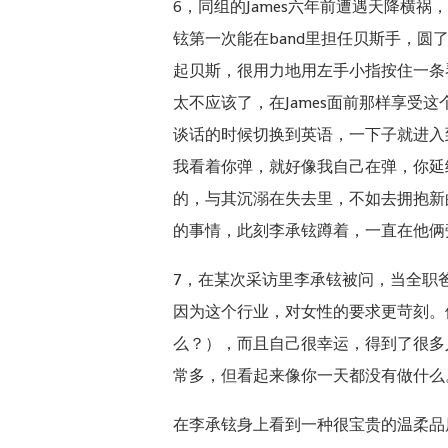
6，同组的James六年前遭遇天降
铉第一次能在band里担任贝斯手，圆
起贝斯，很用力地用左手小指按住一条
太不应该了，在James面前那样享
谈话的时候切换到英语，一下子就进入到那个
我看着你弹，就好像我自己在弹，你延
的，与其沉溺在失去里，不如去拥抱新
的事情，此刻李承铉蹲着，一直在他俩
7，在某次采访里李承铉被问，当全职
因为这个行业，对女性的要求更苛刻。他
么？），而且自己很幸运，得到了很多
常多，但看起来像你一天都没有做什么
在李承铉身上看到一种很宝贵的温柔品