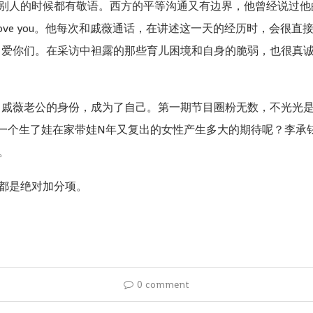
别人的时候都有敬语。西方的平等沟通又有边界，他曾经说过他
love you。他每次和戚薇通话，在讲述这一天的经历时，会很
ky，爱你们。在采访中袒露的那些育儿困境和自身的脆弱，也很真
爸爸，戚薇老公的身份，成为了自己。第一期节目圈粉无数，不光光
对一个生了娃在家带娃N年又复出的女性产生多大的期待呢？李承
。
都是绝对加分项。
0 comment