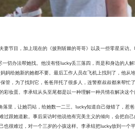
夫妻节目，加上现在的《披荆斩棘的哥哥》以及一些零星采访。
想尽一切办法帮她找。他没有怪lucky丢三落四，而是和身边的人解
师或者妈妈给她新的她都不要。最后工作人员在飞机上找到了，他从
好好保管，为了找到它，爸爸拜托了很多人，连警察叔叔都来帮忙了，
的彩妆蛋。李承铉从头至尾都是以一种理解一种共情在解决这个
个角落里，让她罚站，给她数一二三。lucky知道自己做错了，惹爸
难过跟她道歉。事后采访时他说他有完美主义的倾向，会把自己的对
己也很难过，对一个三岁的小孩这样。李承铉把lucky放到一个