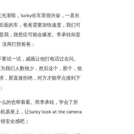
渐暗，lucky在车里很兴奋，一直在
后面的车，爸爸需要加快速度，我们可
是我，路怒症可能会爆发。李承铉却是
乖，没再打扰爸爸；
不要试一试，戚薇让他打电话过去问。
因为我们人数很少，然后这个，那个，他
求，那直接拒绝，对方才能早点接到下
；
发什么的也帮着看。而李承铉，学会了所
cky look at the camera
会很安全感吧；