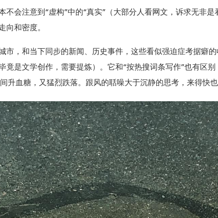
不会注意到“虚构”中的“真实”（大部分人看网文，诉求无非是
走向和密度。
城市，和当下同步的新闻、历史事件，这些看似强迫症考据癖的
毕竟是文学创作，需要提炼）。它和“按热搜词条写作”也有区别
b一般瞬间升血糖，又猛烈跌落。跟风的聒噪大于沉静的思考，来得快