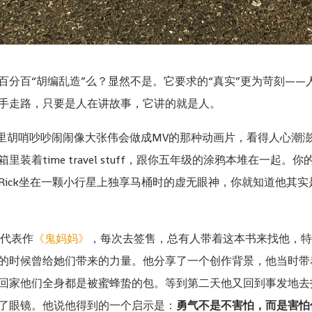
百分百“胡编乱造”么？显然不是。它要求的“真实”更为苛刻—
手走路，只要是人在讲故事，它讲的就是人。
里胡哨吵吵闹闹像大张伟会做成MV的那种动画片，看得人心潮
装着time travel stuff，跟你五年级的涂鸦本堆在一起
Rick坐在一颗小行星上独享马桶时的虚无眼神，你就知道他其
代表作
《鬼妈妈》
，每次去签售，总有人带着这本书来找他，特
的时候曾给她们带来的力量。他分享了一个创作背景，他当时带
回家他们全身都是被蜜蜂蛰的包。等到第二天他又回到事发地去
了眼镜。他说他得到的一个启示是：
勇气不是不害怕，而是害怕