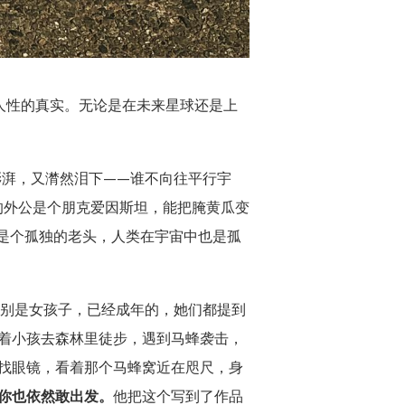
—人性的真实。无论是在未来星球还是上
澎湃，又潸然泪下——谁不向往平行宇
。你的外公是个朋克爱因斯坦，能把腌黄瓜变
实是个孤独的老头，人类在宇宙中也是孤
别是女孩子，已经成年的，她们都提到
着小孩去森林里徒步，遇到马蜂袭击，
找眼镜，看着那个马蜂窝近在咫尺，身
你也依然敢出发。
他把这个写到了作品