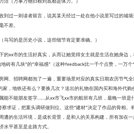
力活（万事万物归根到底都是体力。）
收到过一则读者留言，说其某天经过一处在他小说里写过的城墙
毫不差。
（马写的是历史小说，这些细节肯定要准确。）
下的xx市的生活好真实，从而让她觉得女主就是生活在她身边
砖有几块”的“幸福感”（这种feedback比一千个点赞，一万个
租房网、招聘网都泡了一遍，重要场景对应的真实日期农历节气
南的家，地铁还有么？要换几次？送出的礼物在国内买和海外代购
属能不能朋友签字……从xx市飞xx市的航班有几班，最晚一班
考察求证，把案头调研做到位。这些“建材”决定了作品的骨相。
周遭的生活环境，是成长背景，是和人的关系构建，所有加在一
济水平甚至是走路方式。