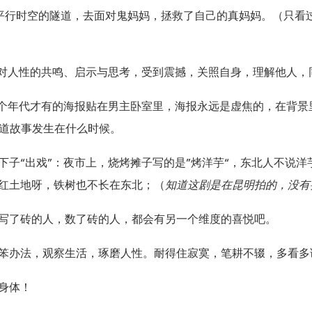
，爬过平行时空的隧道，去面对鬼妈妈，拯救了自己的真妈妈。（只
自对人性的共鸣、启示与思考，受到震撼，关照自身，理解他人，
那个年代才有的海报贴在男主卧室里，海报永远是虚焦的，在背景
知道故事发生在什么时候。
下子“出戏”：夜市上，烧烤摊子写的是”烤洋芋“，东北人不说
红土地呀，铁树也不长在东北；（
知道这剧是在昆明拍的，没有
写了砖的人，数了砖的人，都会有另一个维度的喜悦吧。
笨办法，观察生活，琢磨人性。耐得住寂寞，笔耕不辍，多看多
身体！