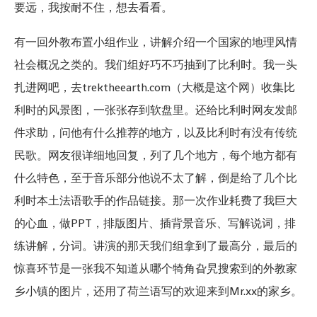
要远，我按耐不住，想去看看。
有一回外教布置小组作业，讲解介绍一个国家的地理风情
社会概况之类的。我们组好巧不巧抽到了比利时。我一头
扎进网吧，去trektheearth.com（大概是这个网）收集比
利时的风景图，一张张存到软盘里。还给比利时网友发邮
件求助，问他有什么推荐的地方，以及比利时有没有传统
民歌。网友很详细地回复，列了几个地方，每个地方都有
什么特色，至于音乐部分他说不太了解，倒是给了几个比
利时本土法语歌手的作品链接。那一次作业耗费了我巨大
的心血，做PPT，排版图片、插背景音乐、写解说词，排
练讲解，分词。讲演的那天我们组拿到了最高分，最后的
惊喜环节是一张我不知道从哪个犄角旮旯搜索到的外教家
乡小镇的图片，还用了荷兰语写的欢迎来到Mr.xx的家乡。