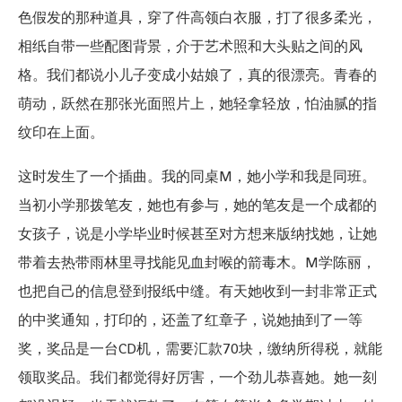
色假发的那种道具，穿了件高领白衣服，打了很多柔光，
相纸自带一些配图背景，介于艺术照和大头贴之间的风
格。我们都说小儿子变成小姑娘了，真的很漂亮。青春的
萌动，跃然在那张光面照片上，她轻拿轻放，怕油腻的指
纹印在上面。
这时发生了一个插曲。我的同桌M，她小学和我是同班。
当初小学那拨笔友，她也有参与，她的笔友是一个成都的
女孩子，说是小学毕业时候甚至对方想来版纳找她，让她
带着去热带雨林里寻找能见血封喉的箭毒木。M学陈丽，
也把自己的信息登到报纸中缝。有天她收到一封非常正式
的中奖通知，打印的，还盖了红章子，说她抽到了一等
奖，奖品是一台CD机，需要汇款70块，缴纳所得税，就能
领取奖品。我们都觉得好厉害，一个劲儿恭喜她。她一刻