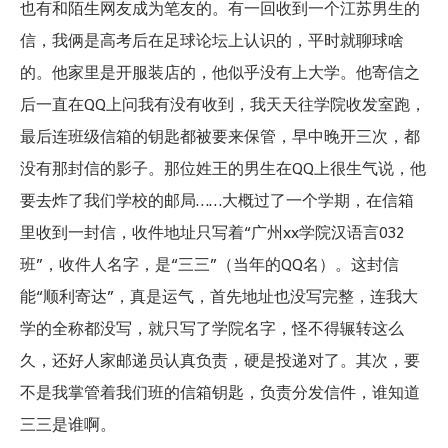
也有和陌生网友成为笔友的。有一回收到一个江苏男生的
信，我俩是高考后在足球论坛上认识的，平时就聊球啥
的。他家里是开服装店的，他似乎没有上大学。他寄信之
后一直在QQ上问我有没有收到，我天天往学院收发室跑，
最后连班级信箱的钥匙都被要来保管，早中晚开三次，都
没有那封信的影子。那位姓王的男生在QQ上很生气说，他
要去炸了我们学校的邮局……大概过了一个学期，在信箱
里收到一封信，收件地址只写着“广州xx学院汉语言032
班”，收件人名字，是“三三”（当年的QQ名）。这封信
能“顺利寄达”，真是运气，首先地址也没写完整，连我大
学的全称都没写，就只写了学院名字，怪不得辗转这么
久，还好人家邮递员认真负责，硬是投递对了。其次，要
不是我掌管着我们班的信箱钥匙，负责分发信件，谁知道
三三是谁啊。