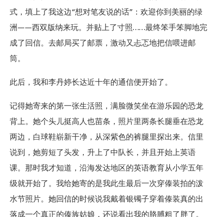
式，填上了我这边“想对笔友说的话”：欢迎你到美丽的绿
洲——西双版纳来玩。并贴上了寸照……最终笨手笨脚地完
成了回信。去邮局买了邮票，激动又忐忑地把信喂进邮
筒。
此后，我和李丹婷长达近十年的通信便开始了。
记得她寄来的第一张生活照，满脸微笑坐在游乐园的恐龙
背上。她个头儿挺高人也苗条，照片里两条长腿垂在恐龙
两边，白球鞋崭新干净，从深紫色的裤腿里探出来。信里
说到，她剪短了头发，升上了中队长，并且开始上英语
课。那时我才知道，沿海发达地区的英语教育从小学五年
级就开始了。我给她寄的是我此生最后一次穿傣装拍的泼
水节照片。她回信的时候说我戴着银镯子穿着傣装真的出
落成一个真正的傣族姑娘，还说看出我的胳膊粗了胖了。