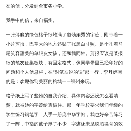
友的信，分发到全市各小学。
我手中的信，来自福州。
一张薄脆的绿色格子纸堆满了遒劲娟秀的字迹，附带着一
小片剪报，巴掌大的地方还贴了张黑白寸照。是个扎着马
尾笑容甜美的单眼皮女孩，还和我同姓。剪报应该是某报
纸的笔友征集板块，有固定格式，像同学录里已经印好的
问题和个人信息栏，在“对笔友说的话”那一行，李丹婷写
的是：欢迎你到美丽的榕城——福州来玩。
格子纸上写了些她的自我介绍。具体内容还没怎么看清
楚，就被她的字迹给震慑住。那一年学校要求我们年级的
学生练习钢笔字，人手一册庞中华字帖，我也好辛苦练习
了一阵，中指的茧子厚了不少，字迹还未见脱胎换骨的效