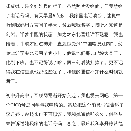
眯成缝，是个娃娃兵的样子。虽然照片没给他，但竟然给
了电话号码。有天早晨5点多，我家里电话响起，迷糊中
听到我妈用方言问了半天，然后喊我名字，接听才知道是
刘岩。半梦半醒的状态，加之对东北普通话不熟悉，我也
懵着，半晌才回过神来，直观感受到“中国幅员辽阔”，实
际上辽宁要比云南早俩小时，他说他们那儿已经天亮了，
他刚下班。也不记得说了啥，两三句后就挂掉了。更不记
得我在信里跟他都说些啥了，和他的通信不知什么时候就
断了。
初中升高中，互联网逐渐开始兴起，我也爱去网吧，第一
个OICQ号是同学帮我申请的。我还把这个消息写信告诉了
李丹婷，说起来也不可思议，我和她通信那么久，似乎从
未告诉过她我家的电话号码。总之，最后我和李丹婷从笔