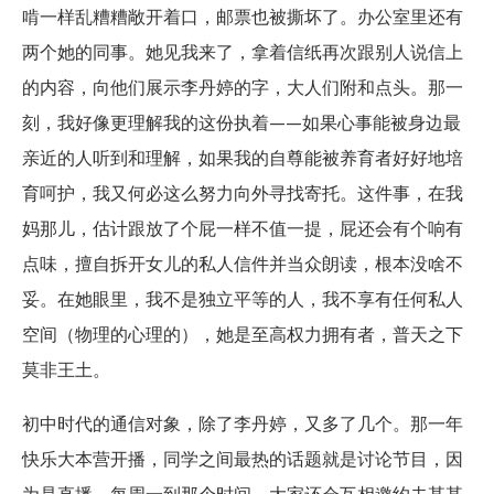
啃一样乱糟糟敞开着口，邮票也被撕坏了。办公室里还有
两个她的同事。她见我来了，拿着信纸再次跟别人说信上
的内容，向他们展示李丹婷的字，大人们附和点头。那一
刻，我好像更理解我的这份执着——如果心事能被身边最
亲近的人听到和理解，如果我的自尊能被养育者好好地培
育呵护，我又何必这么努力向外寻找寄托。这件事，在我
妈那儿，估计跟放了个屁一样不值一提，屁还会有个响有
点味，擅自拆开女儿的私人信件并当众朗读，根本没啥不
妥。在她眼里，我不是独立平等的人，我不享有任何私人
空间（物理的心理的），她是至高权力拥有者，普天之下
莫非王土。
初中时代的通信对象，除了李丹婷，又多了几个。那一年
快乐大本营开播，同学之间最热的话题就是讨论节目，因