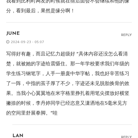
我看到比利时网友的时候就在猜后面会不会继续和他的缘
分，看到最后，果然是缘分啊！
JUNE
REPLY
2024-09-23 - 05:07
写得好有趣，而且记忆力超级好 “具体内容还没怎么看清
楚，就被她的字迹给震慑住。那一年学校要求我们年级的
学生练习钢笔字，人手一册庞中华字帖，我也好辛苦练习
了一阵，中指的茧子厚了不少，字迹还未见脱胎换骨的效
果。当我小心翼翼地在米字格里挣扎着用笔尖摆放好横竖
撇捺的时候，李丹婷同学已经恣意又潇洒地在5毫米见方
的空间里舒展拳脚。”哇
LAN
REPLY