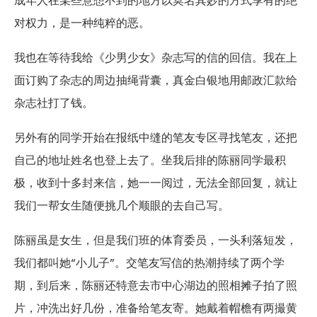
成年人在某些意想不到的地方以莫名其妙的方式享有的绝
对权力，是一种纯粹的恶。
我也在等待我给《少男少女》杂志写的信的回信。我在上
面订购了杂志的周边抽绳背囊，真金白银地用邮政汇款给
杂志社打了钱。
另外有的同学开始在报纸中缝的笔友专区寻找笔友，还把
自己的地址姓名也登上去了。坐我后排的陈丽同学最积
极，收到十多封来信，她一一阅过，无法全部回复，就让
我们一帮女生随便挑几个顺眼的去自己写。
陈丽虽是女生，但是我们班的体育委员，一头利落短发，
我们都叫她“小儿子”。交笔友写信的热潮持续了两个学
期，到后来，陈丽还特意去市中心湖边的照相摊子拍了照
片，冲洗出好几份，准备给笔友寄。她戴着帽檐有两撮黄