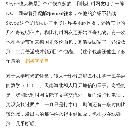
Skype也大概是那个时候兴起的。和比利时网友聊了一阵
ICQ，间杂着雅虎邮箱email往来，在他的介绍下转战
Skype.这个阶段认识了更多世界各地的网友，还给其中的
几个寄过明信片。和比利时网友还开始互寄礼物。有一次
他在圣诞节寄来德国史多伦面包，寒假要回家了，还没收
到，二月份返校才领到那个包裹。【这个包裹还催生了多
年后的
一档播客节目
对于大学时光的怀念，很大一部分是那些不用学一星半点
的数学（！！）、天南海北和人聊天通信的日子。奇怪的
是，我和比利时网友除了文字交流外，反而没打过电话，
更没交换过照片，一直只是打字聊，期间还有一段时间比
较沉寂，发出去的邮件许久得不到回应，也很少在线碰
到，几乎断联。