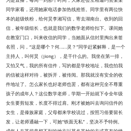
为是直播，每周一到那个时间，大家还会互相邀约去某某
同学家看，还用她家电话参加热线抢答。同学里有两位快
本的超级铁粉，给何炅李湘写信，寄去湖南台。收到的回
信，被年级组长，也就是我们的数学老师给扣下。课间她
在教室门口，叫来收信的同学，当她面从信封里掏出来签
名照，问，“这是哪个？何……灵？”同学赶紧解释，是一个
主持人，叫何炅（jiong），是干什么的。我坐在第一排，
又怕又气，我的所有信件，写的都是学校地址，我也怕我
的信被这样对待，被拆开，被传阅。那我就没有安全的收
件地址了。怎么家长也好老师也罢，都有这种完全不尊重
孩子的成年人？这位数学老师，学期一开始就下令全年级
女生要剪短发，长度不得过肩。刚才被她叫去询问信件的
女生，是傣族家庭，父母都来学校说过，按照习俗要留长
发，让老师通融一下，可她“铁面无私”，坚决不予特例。