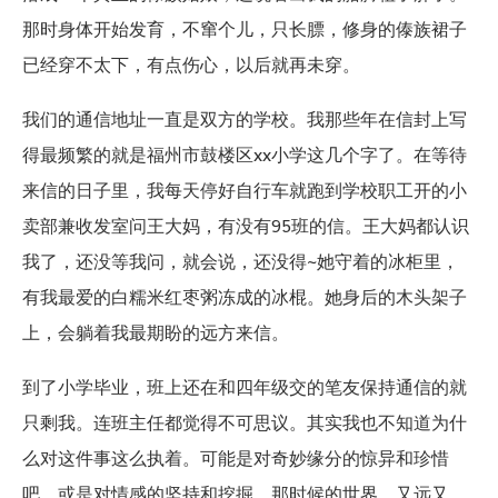
那时身体开始发育，不窜个儿，只长膘，修身的傣族裙子
已经穿不太下，有点伤心，以后就再未穿。
我们的通信地址一直是双方的学校。我那些年在信封上写
得最频繁的就是福州市鼓楼区xx小学这几个字了。在等待
来信的日子里，我每天停好自行车就跑到学校职工开的小
卖部兼收发室问王大妈，有没有95班的信。王大妈都认识
我了，还没等我问，就会说，还没得~她守着的冰柜里，
有我最爱的白糯米红枣粥冻成的冰棍。她身后的木头架子
上，会躺着我最期盼的远方来信。
到了小学毕业，班上还在和四年级交的笔友保持通信的就
只剩我。连班主任都觉得不可思议。其实我也不知道为什
么对这件事这么执着。可能是对奇妙缘分的惊异和珍惜
吧，或是对情感的坚持和挖掘。那时候的世界，又远又