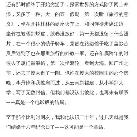
还有那时候终于开始穷游了，探索世界的方式除了网上冲
浪，又多了一种。大一的五一假期，第一次听《旅行的意
义》，坐在开往桂林的硬座火车上。和同伴徒步漓江边，
坐竹筏被晒到蜕皮，胶卷没放好，第一天都没留下什么照
片，在一个很小的镇子骑车，竟然在路边馆子吃了盘炒苦
瓜后遇到了也在那里旅行的外教一家。还在年底跨年的时
候去了厦门鼓浪屿，第一次坐渡轮，看到大海。回广州之
前，还去了厦大逛了一圈。也许在厦大的校园里的那个傍
晚，李丹婷和我擦肩而过，从云南到福建，从小学到大
学，写了无数封信。但我们都没认出彼此，也再未有联系
——真是一个电影般的结局。
至于那个比利时网友，我和他认识二十年，过几天就是我
们结婚十六年纪念日了——这可能是一个童话。