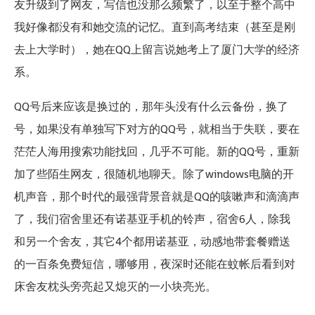
友升级到了网友，写信也没那么频繁了，以至于整个高中
我好像都没有和她交流的记忆。直到高考结束（甚至是刚
去上大学时），她在QQ上留言说她考上了厦门大学的经济
系。
QQ号后来应该是换过的，那年头没有什么云备份，换了
号，如果没有单独写下对方的QQ号，就相当于失联，要在
茫茫人海用搜索功能找回，几乎不可能。新的QQ号，重新
加了些陌生网友，很随机地聊天。除了windows电脑的开
机声音，那个时代的最强背景音就是QQ的咳嗽声和滴滴声
了，我们宿舍里还有诺基亚手机的铃声，宿舍6人，除我
和另一个舍友，其它4个都用诺基亚，动感地带套餐赠送
的一百条免费短信，哪够用，夜深时还能在蚊帐后看到对
床舍友枕头旁亮起又熄灭的一小块亮光。