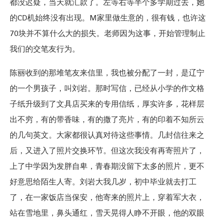
都没迟疑，当天就汇款了。左等右等半个多学期过去，她
的CD机始终没有出现。M家里做生意的，很有钱，也许这
70块并不算什么大的损失。老师因为这事，开始管理制止
我们的交笔友行为。
陈丽收到的那堆笔友来信里，我也被分配了一封，是辽宁
的一个男孩子，叫刘岩。那时写信，已经从小学的作文格
子纸升级到了文具店买来的专用信纸，厚实许多，花样层
出不穷，有的带香味，有的撒了亮片，有的印着不知所云
的几句英文。大家都很认真对待这些事情。几封信往来之
后，又进入了照片交换环节。但这次我没有再寄照片了，
上了中学因为发胖自卑，青春期没留下太多的照片，更不
好意思给陌生人寄。刘岩大我几岁，初中毕业就去打工
了，在一家饭店当保安，他寄来的照片上，穿着军大衣，
站在雪地里，鼻头通红，雪天晃得人睁不开眼，他的双眼