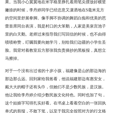
果。当我小心翼翼地在米字格里挣扎着用笔尖摆放好横竖
撇捺的时候，李丹婷同学已经恣意又潇洒地在5毫米见方
的空间里舒展拳脚。像手脚不协调的舞蹈白痴和优美的芭
蕾首席同台表演，我是村口的大笨鹅，人家是美泉宫池子
里的白天鹅。老师过来指导我们写回信的时候，也不由得
啧啧称赞，叮嘱我要向她学习，别给我们边疆的小学生丢
脸。我背对着教室后方那张我负责摘抄的黑板报，真想立
马擦掉。
对于一个没有出过省的十岁小孩，福建像是山的那边海的
那边那么远。回到家给我爸看，他说福建那边有惠安女，
戴大大的帽子还有头巾，但她们不是少数民族，是汉族。
他让我给李丹婷介绍少数民族文化特色。同时也加了句，
这个姑娘字写得扎实好看。在书桌上看着空白的一张回执
单式的剪报，不敢下笔，以至于我完全按照对方的行文格