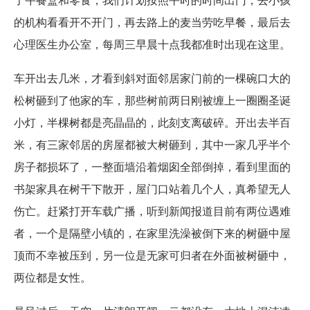
了午餐盒和零食，我们计划按照平时的时间出门，去小孩
的机构看看开不开门，再去路上的麦当劳吃早餐，最后去
心理医生办公室，每周三早晨十点我都准时出现在这里。
车开出去几米，才看到斜对面邻居家门前的一棵碗口大的
松树砸到了他家的车，那些树前两日刚被缠上一圈圈圣诞
小灯，半棵树都是亮晶晶的，此刻支离破碎。开出去半百
米，有三家邻居的房屋都被大树砸到，其中一家几乎半个
房子都损坏了，一整面墙沿着烟囱全部倒掉，看到里面的
书架家具在树干下散开，屋门口站着几个人，真希望无人
伤亡。赶紧打开车载广播，听到新闻报道目前有两位遇难
者，一个是隔壁小镇的，在家里洗澡被倒下来的树砸中屋
顶而不幸被压到，另一位是无家可归者在外面被树砸中，
两位都是女性。