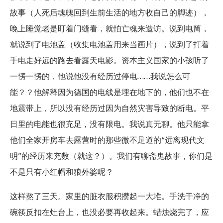
故事（人死后魂魄回到生前生活的地方收自己的脚迹），
晚上睡觉老是盯着门缝看，就怕亡魂来造访。说到电筒，
就说到了电池盖（收集电池盖用来当画片），说到了打着
手电走好远的路去看露天电影。资本主义国家的小孩听了
一愣一愣的，他说他没有经历过停电……我说怎么可
能？？他解释因为德国的电线是埋在地下的，他们也不在
地震带上，所以没有经历过因为自然灾害导致的断电。平
日里的电能也很充足，没有限电。我说真无聊。他只能拿
他们全家开房车去露营时的那些微不足道的“远离现代文
明”的经历来充数（就这？）。我们有聊斋鬼故事，你们是
不是只有小红帽和狼外婆呢？
这样熬了三天。家里的脏衣服积攒起一大堆。手洗干净的
碗筷反扣在灶台上，也没必要再收起来。蜡烛烧完了，应