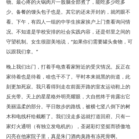
物。最心疼的火锅肉片一股脑全部煮了，能吃多少吃多
少。备餐的馒头包子也是。其它的还未开封的，就闭眼不
看。下午，有四人一组的中学生挨家挨户上门查看询问情
况。不知道是学校安排的社会实践内容，还是邻里之间的
守望机制。女生很甜美地说，“如果你们需要罐头食物，可
以跟我们拿。”
晚上我们出门，打着手电查看家附近的受灾情况。反正在
家待着也是待着，啥也干不了。平时本来就黑的街道，此
刻更加死寂。我只看得到走在前面开路的室友运动鞋上的
反光带。天上的星星格外明亮耀眼，大自然终于肯露出它
美丽温柔的部分。平日散步的路线，被横七竖八倒下的树
木和电线杆给截断了。我们没走多远就打道回府。只有一
家灯火通明（有独立发电机的），圣诞彩灯坚挺而骄傲地
闪亮在他家院子里，真是朱门酒肉臭路有冻死骨啊。