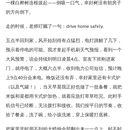
一棵白桦树连根拔起——倒吸一口气，幸好树没有朝房子
的方向倒下。
走的时候，老师叮嘱了一句：drive home safely.
五点半回到家，风开始刮得有点猛烈，电灯跳帧了几下，
预示着停电的可能。我才拿起手机刷天气预报，看到一个
大风预警，说会持续到明日凌晨4点。室友下班刚进家
门，就停电了，大概六点半，收到电力公司短信，预计晚
上9点40分会来电。晚饭还没有弄，幸好家里还有卡式炉
（以及气罐！），当天早晨我正好也做了一批备餐，就把
米饭和菜都用卡式炉加热，就着应急灯草草吃完。此时手
机信号已经断，无法拨打和接收。我们按平日的节奏，收
拾了餐桌，洗了碗，给小孩洗漱，穿上保暖打底裤。
把家里平时用不到的大蜡烛全部翻出来一一点上。时不时