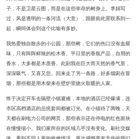
子，不是卫星云图，而是在这些幸存的树身上。李娟写
过，风是透明的一条河流（大意），跟眼前此景联系到一
起，瞬间体会到这个比喻有多妙。
我热爱独自散步的小公园，那些树，它们的伤口没有血腥
味，只有阵阵鲜辣的松木香。平日里的香氛产品，自用的
香水，大多都是木质香。此刻我在巨大而天然的香气里，
深深吸气，又喜又悲。回来走了另一条路，好多烟囱在冒
烟，那些都是用木柴来在壁炉里烧火取暖的人家。
终于决定开车去隔壁小镇避难，本地的酒店已经爆满，连
市区高档酒店的总统套间都被订光。在小镇待了两晚，天
天都在刷电力公司的网页，那些表示还在停电的红色斑块
在慢慢缩小。我们家所在的区域几乎没有变化。刷社交媒
体，看到不同人家的抢修情况，再次感慨毫发无伤的我们